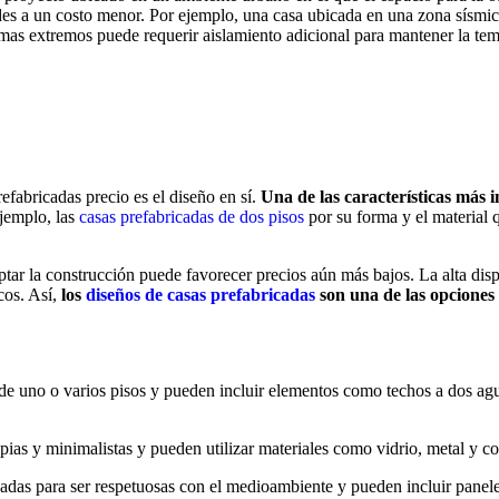
s a un costo menor. Por ejemplo, una casa ubicada en una zona sísmica 
as extremos puede requerir aislamiento adicional para mantener la temp
refabricadas precio es el diseño en sí.
Una de las características más i
ejemplo, las
casas prefabricadas de dos pisos
por su forma y el material q
tar la construcción puede favorecer precios aún más bajos. La alta dispo
cos. Así,
los
diseños de casas prefabricadas
son una de las opciones 
e uno o varios pisos y pueden incluir elementos como techos a dos aguas
as y minimalistas y pueden utilizar materiales como vidrio, metal y con
adas para ser respetuosas con el medioambiente y pueden incluir paneles