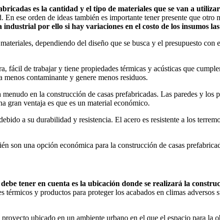
ricadas es la cantidad y el tipo de materiales que se van a utilizar
ad. En ese orden de ideas también es importante tener presente que otro
ndustrial por ello si hay variaciones en el costo de los insumos l
 materiales, dependiendo del diseño que se busca y el presupuesto con 
a, fácil de trabajar y tiene propiedades térmicas y acústicas que cumpl
sea menos contaminante y genere menos residuos.
e a menudo en la construcción de casas prefabricadas. Las paredes y los
Una gran ventaja es que es un material económico.
ido a su durabilidad y resistencia. El acero es resistente a los terremo
ién son una opción económica para la construcción de casas prefabrica
debe tener en cuenta es la ubicación donde se realizará la constru
tes térmicos y productos para proteger los acabados en climas adversos s
proyecto ubicado en un ambiente urbano en el que el espacio para la o